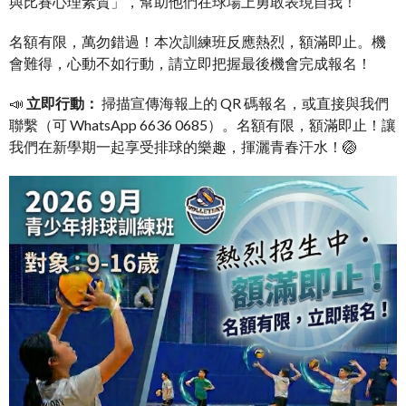
與比賽心理素質」，幫助他們在球場上勇敢表現自我！
名額有限，萬勿錯過！本次訓練班反應熱烈，額滿即止。機
會難得，心動不如行動，請立即把握最後機會完成報名！
📣
立即行動：
掃描宣傳海報上的 QR 碼報名，或直接與我們
聯繫（可 WhatsApp 6636 0685）。名額有限，額滿即止！讓
我們在新學期一起享受排球的樂趣，揮灑青春汗水！🏐