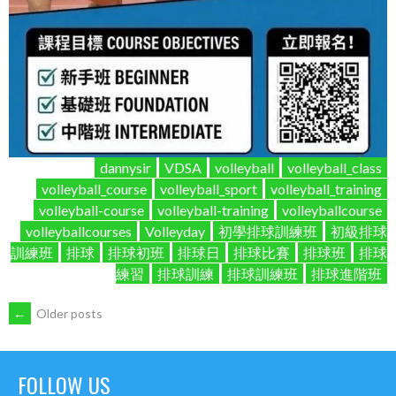
dannysir
VDSA
volleyball
volleyball_class
volleyball_course
volleyball_sport
volleyball_training
volleyball-course
volleyball-training
volleyballcourse
volleyballcourses
Volleyday
初學排球訓練班
初級排球
訓練班
排球
排球初班
排球日
排球比賽
排球班
排球
練習
排球訓練
排球訓練班
排球進階班
POSTS
←
Older posts
NAVIGATION
FOLLOW US