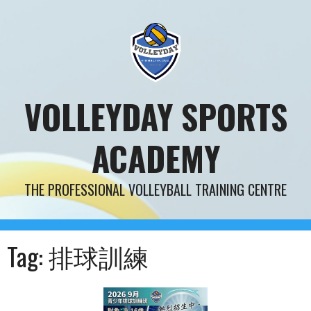
Skip
to
content
VOLLEYDAY SPORTS
ACADEMY
THE PROFESSIONAL VOLLEYBALL TRAINING CENTRE
Tag:
排球訓練