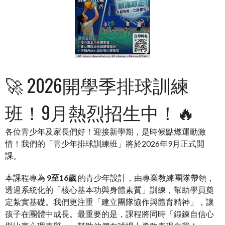
🚀 2026開學季排球訓練
班！9月熱烈招生中！🔥
各位青少年及家長們好！迎接新學期，是時候點燃運動激
情！我們的「青少年排球訓練班」將於2026年9月正式開
課。
本課程專為
9至16歲
的青少年設計，由專業教練團隊帶領，
透過系統化的「核心基本功與身體素質」訓練，幫助學員奠
定紮實基礎。我們更注重「建立團隊協作與體育精神」，讓
孩子在團體中成長。最重要的是，課程將同時「鍛鍊自信心