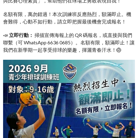
與比賽心理素質」，幫助他們在球場上勇敢表現自我！
名額有限，萬勿錯過！本次訓練班反應熱烈，額滿即止。機
會難得，心動不如行動，請立即把握最後機會完成報名！
📣
立即行動：
掃描宣傳海報上的 QR 碼報名，或直接與我們
聯繫（可 WhatsApp 6636 0685）。名額有限，額滿即止！讓
我們在新學期一起享受排球的樂趣，揮灑青春汗水！🏐