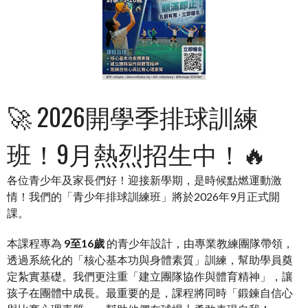
🚀 2026開學季排球訓練
班！9月熱烈招生中！🔥
各位青少年及家長們好！迎接新學期，是時候點燃運動激
情！我們的「青少年排球訓練班」將於2026年9月正式開
課。
本課程專為
9至16歲
的青少年設計，由專業教練團隊帶領，
透過系統化的「核心基本功與身體素質」訓練，幫助學員奠
定紮實基礎。我們更注重「建立團隊協作與體育精神」，讓
孩子在團體中成長。最重要的是，課程將同時「鍛鍊自信心