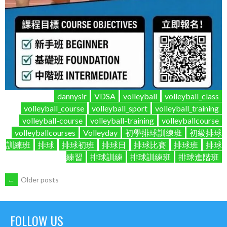
dannysir
VDSA
volleyball
volleyball_class
volleyball_course
volleyball_sport
volleyball_training
volleyball-course
volleyball-training
volleyballcourse
volleyballcourses
Volleyday
初學排球訓練班
初級排球
訓練班
排球
排球初班
排球日
排球比賽
排球班
排球
練習
排球訓練
排球訓練班
排球進階班
POSTS
←
Older posts
NAVIGATION
FOLLOW US