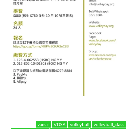
vansir
VDSA
volleyball
volleyball_class