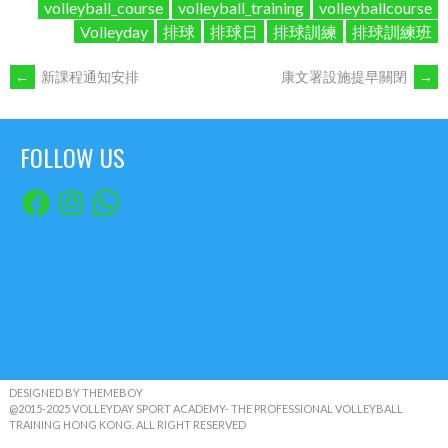
volleyball_course
volleyball_training
volleyballcourse
Volleyday
排球
排球日
排球訓練
排球訓練班
POST
←
新課程通知安排
康文署設施提早關閉
→
NAVIGATION
FOLLOW US
Facebook
Instagram
WhatsApp
DESIGNED BY THEMEBOY
@2015-2025 VOLLEYDAY SPORT ACADEMY- THE PROFESSIONAL VOLLEYBALL
TRAINING HONG KONG. ALL RIGHT RESERVED