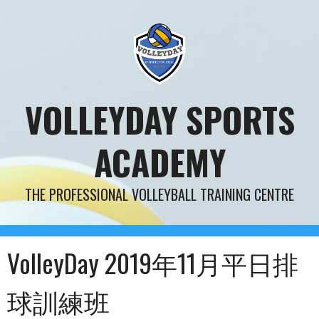
Skip
to
content
VOLLEYDAY SPORTS
ACADEMY
THE PROFESSIONAL VOLLEYBALL TRAINING CENTRE
VolleyDay 2019年11月平日排
球訓練班