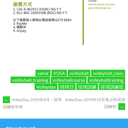
vansir
VDSA
volleyball
volleyball_class
volleyball_training
volleyballcourse
volleyballtraining
Volleyday
排球日
排球訓練
排球訓練班
POST
←
VolleyDay 2019年8月 – 排球
VolleyDay 2019年10月青少年排球
訓練班
→
訓練班中班
NAVIGATION