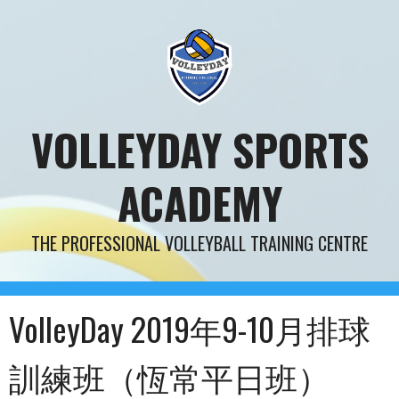
Skip
to
content
VOLLEYDAY SPORTS
ACADEMY
THE PROFESSIONAL VOLLEYBALL TRAINING CENTRE
VolleyDay 2019年9-10月排球
訓練班（恆常平日班）