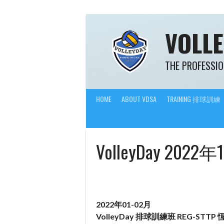
Skip
to
content
VOLL
THE PROFESSIO
HOME
ABOUT VDSA
TRAINING 排球訓練
VolleyDay 2
2022年01-02月
VolleyDay 排球訓練班 REG-STTP