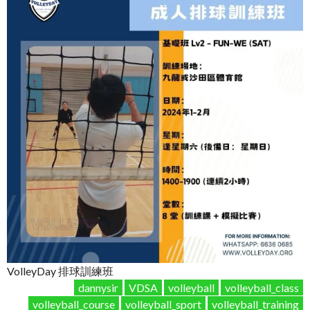
VolleyDay 排球訓練班
dannysir
VDSA
volleyball
volleyball_class
volleyball_course
volleyball_sport
volleyball_training