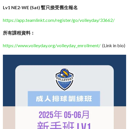
Lv1 NE2-WE (Sat) 暫只接受舊生報名
https://app.teamlinkt.com/register/go/volleyday/33662/
所有課程資料︰
https://www.volleyday.org/volleyday_enrollment/
(Link in bio)