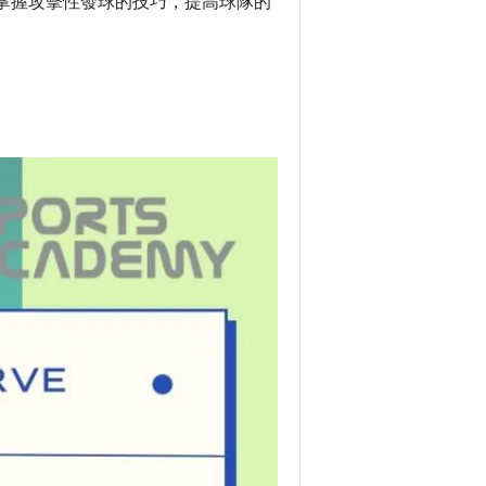
熟練掌握攻擊性發球的技巧，提高球隊的