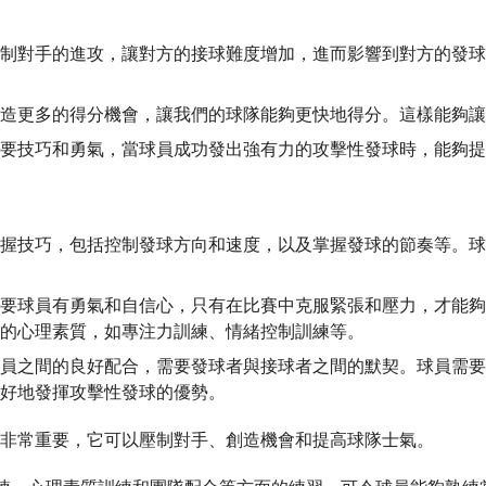
制對手的進攻，讓對方的接球難度增加，進而影響到對方的發球
造更多的得分機會，讓我們的球隊能夠更快地得分。這樣能夠讓
要技巧和勇氣，當球員成功發出強有力的攻擊性發球時，能夠提
握技巧，包括控制發球方向和速度，以及掌握發球的節奏等。球
要球員有勇氣和自信心，只有在比賽中克服緊張和壓力，才能夠
的心理素質，如專注力訓練、情緒控制訓練等。
員之間的良好配合，需要發球者與接球者之間的默契。球員需要
好地發揮攻擊性發球的優勢。
非常重要，它可以壓制對手、創造機會和提高球隊士氣。