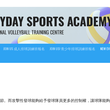
EYDAY SPORTS ACADEM
NAL VOLLEYBALL TRAINING CENTRE
JOIN US 成人排球訓練班報名
JOIN US! 青少年排球訓練班報名
NEW EV
節。而攻擊性發球能夠給予發球隊員更多的控制權，讓球隊能夠