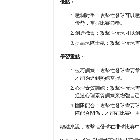
優點：
壓制對手：攻擊性發球可以壓
優勢，掌握比賽節奏。
創造機會：攻擊性發球可以創
提高球隊士氣：攻擊性發球需
學習重點：
技巧訓練：攻擊性發球需要掌
才能夠達到熟練掌握。
心理素質訓練：攻擊性發球需
通過心理素質訓練來增強自己
團隊配合：攻擊性發球需要球
隊配合關係，才能在比賽中更
總結來說，攻擊性發球在排球比賽中